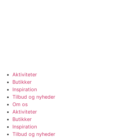
Videre
til
indhold
Se vores
åbningstider
Aktiviteter
Butikker
Inspiration
Tilbud og nyheder
Om os
Aktiviteter
Butikker
Inspiration
Tilbud og nyheder