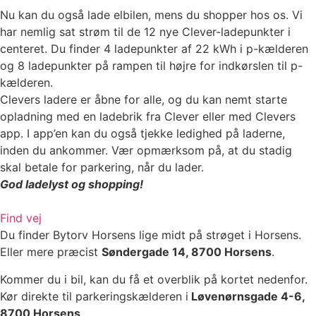
Nu kan du også lade elbilen, mens du shopper hos os. Vi
har nemlig sat strøm til de 12 nye Clever-ladepunkter i
centeret. Du finder 4 ladepunkter af 22 kWh i p-kælderen
og 8 ladepunkter på rampen til højre for indkørslen til p-
kælderen.
Clevers ladere er åbne for alle, og du kan nemt starte
opladning med en ladebrik fra Clever eller med Clevers
app. I app’en kan du også tjekke ledighed på laderne,
inden du ankommer. Vær opmærksom på, at du stadig
skal betale for parkering, når du lader.
God ladelyst og shopping!
Find vej
Du finder Bytorv Horsens lige midt på strøget i Horsens.
Eller mere præcist
Søndergade 14, 8700 Horsens
.
Kommer du i bil, kan du få et overblik på kortet nedenfor.
Kør direkte til parkeringskælderen i
Løvenørnsgade 4-6,
8700 Horsens
.