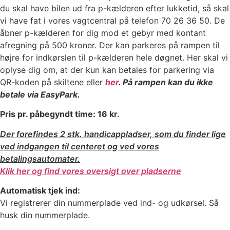
du skal have bilen ud fra p-kælderen efter lukketid, så skal
vi have fat i vores vagtcentral på telefon 70 26 36 50. De
åbner p-kælderen for dig mod et gebyr med kontant
afregning på 500 kroner. Der kan parkeres på rampen til
højre for indkørslen til p-kælderen hele døgnet. Her skal vi
oplyse dig om, at der kun kan betales for parkering via
QR-koden på skiltene eller
her
. På rampen kan du ikke
betale via EasyPark.
Pris pr. påbegyndt time: 16 kr.
Der forefindes 2 stk. handicappladser, som du finder lige
ved indgangen til centeret og ved vores
betalingsautomater.
Klik her og find vores oversigt over pladserne
Automatisk tjek ind:
Vi registrerer din nummerplade ved ind- og udkørsel. Så
husk din nummerplade.