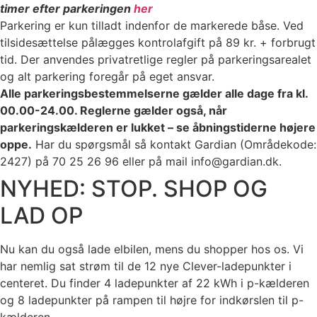
timer efter parkeringen
her
Parkering er kun tilladt indenfor de markerede båse. Ved
tilsidesættelse pålægges kontrolafgift på 89 kr. + forbrugt
tid. Der anvendes privatretlige regler på parkeringsarealet
og alt parkering foregår på eget ansvar.
Alle parkeringsbestemmelserne gælder alle dage fra kl.
00.00-24.00. Reglerne gælder også, når
parkeringskælderen er lukket – se åbningstiderne højere
oppe.
Har du spørgsmål så kontakt Gardian (Områdekode:
2427) på 70 25 26 96 eller på mail info@gardian.dk.
NYHED: STOP. SHOP OG
LAD OP
Nu kan du også lade elbilen, mens du shopper hos os. Vi
har nemlig sat strøm til de 12 nye Clever-ladepunkter i
centeret. Du finder 4 ladepunkter af 22 kWh i p-kælderen
og 8 ladepunkter på rampen til højre for indkørslen til p-