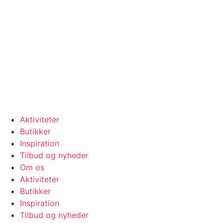
Videre
til
indhold
Se vores
åbningstider
Aktiviteter
Butikker
Inspiration
Tilbud og nyheder
Om os
Aktiviteter
Butikker
Inspiration
Tilbud og nyheder