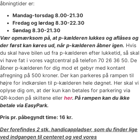
åbningtider er:
Mandag-torsdag 8.00-21.30
Fredag og lørdag 8.30-22.30
Søndag 8.30-21.30
Vær opmærksom på, at p-kælderen lukkes og aflåses og
der først kan køres ud, når p-kælderen åbner igen.
Hvis
du skal have bilen ud fra p-kælderen efter lukketid, så skal
vi have fat i vores vagtcentral på telefon 70 26 36 50. De
åbner p-kælderen for dig mod et gebyr med kontant
afregning på 500 kroner. Der kan parkeres på rampen til
højre for indkørslen til p-kælderen hele døgnet. Her skal vi
oplyse dig om, at der kun kan betales for parkering via
QR-koden på skiltene eller
her
. På rampen kan du ikke
betale via EasyPark.
Pris pr. påbegyndt time: 16 kr.
Der forefindes 2 stk. handicappladser, som du finder lige
ved indgangen til centeret og ved vores