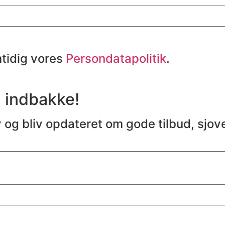
mtidig vores
Persondatapolitik
.
n indbakke!
 og bliv opdateret om gode tilbud, sjo