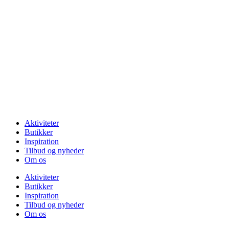
Videre
til
indhold
Se vores
åbningstider
Aktiviteter
Butikker
Inspiration
Tilbud og nyheder
Om os
Aktiviteter
Butikker
Inspiration
Tilbud og nyheder
Om os