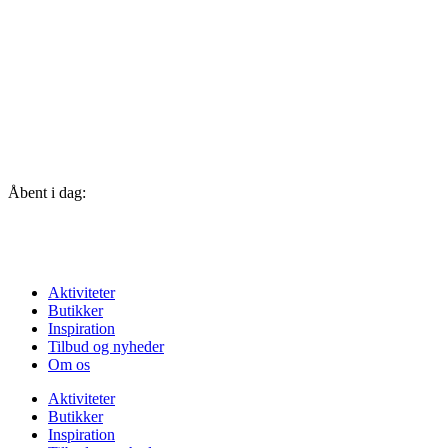
Åbent i dag:
10-16
Se alle åbningstider
Aktiviteter
Butikker
Inspiration
Tilbud og nyheder
Om os
Aktiviteter
Butikker
Inspiration