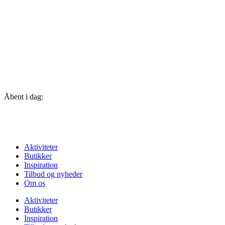
Åbent i dag:
10-19
Se alle åbningstider
Aktiviteter
Butikker
Inspiration
Tilbud og nyheder
Om os
Aktiviteter
Butikker
Inspiration