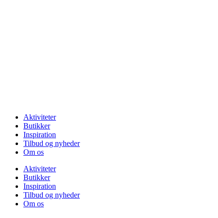
Videre
til
indhold
Se vores
åbningstider
Aktiviteter
Butikker
Inspiration
Tilbud og nyheder
Om os
Aktiviteter
Butikker
Inspiration
Tilbud og nyheder
Om os