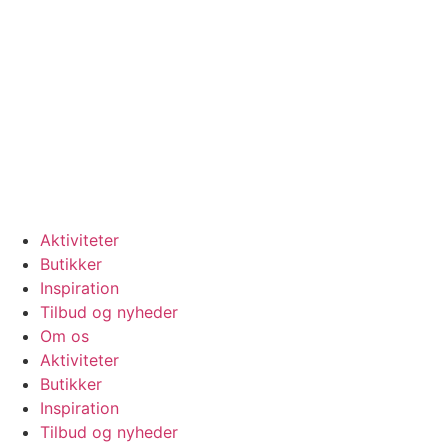
Videre
til
indhold
Se vores
åbningstider
Aktiviteter
Butikker
Inspiration
Tilbud og nyheder
Om os
Aktiviteter
Butikker
Inspiration
Tilbud og nyheder